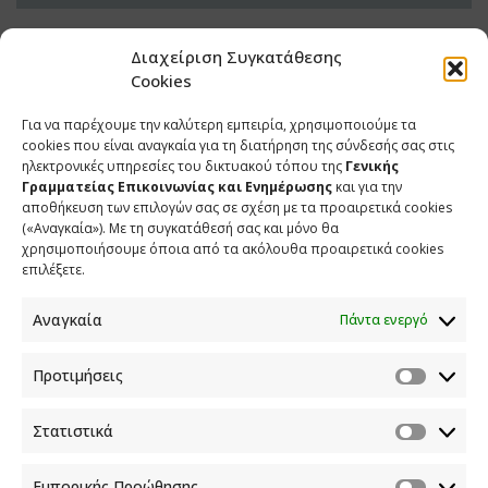
Διαχείριση Συγκατάθεσης
Cookies
Για να παρέχουμε την καλύτερη εμπειρία, χρησιμοποιούμε τα
cookies που είναι αναγκαία για τη διατήρηση της σύνδεσής σας στις
ηλεκτρονικές υπηρεσίες του δικτυακού τόπου της
Γενικής
Γραμματείας Επικοινωνίας και Ενημέρωσης
και για την
αποθήκευση των επιλογών σας σε σχέση με τα προαιρετικά cookies
(«Αναγκαία»). Με τη συγκατάθεσή σας και μόνο θα
ΕΠΙΚΟΙΝΩΝΙΑ
χρησιμοποιήσουμε όποια από τα ακόλουθα προαιρετικά cookies
επιλέξετε.
Φραγκούδη 11 & Αλεξάνδρου Πάντου
Καλλιθέα, 176 71 Αθήνα
Αναγκαία
Πάντα ενεργό
210 90 98 000
info.media@media.gov.gr
Προτιμήσεις
Στατιστικά
Εμπορικής Προώθησης