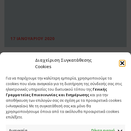
17 ΙΑΝΟΥΑΡΙΟΥ 2020
Διαχείριση Συγκατάθεσης
Cookies
Για να παρέχουμε την καλύτερη εμπειρία, χρησιμοποιούμε τα
cookies που είναι αναγκαία για τη διατήρηση της σύνδεσής σας στις
ηλεκτρονικές υπηρεσίες του δικτυακού τόπου της
Γενικής
Γραμματείας Επικοινωνίας και Ενημέρωσης
και για την
αποθήκευση των επιλογών σας σε σχέση με τα προαιρετικά cookies
(«Αναγκαία»). Με τη συγκατάθεσή σας και μόνο θα
ΕΠΙΚΟΙΝΩΝΙΑ
χρησιμοποιήσουμε όποια από τα ακόλουθα προαιρετικά cookies
επιλέξετε.
Φραγκούδη 11 & Αλεξάνδρου Πάντου
Καλλιθέα, 176 71 Αθήνα
Αναγκαία
Πάντα ενεργό