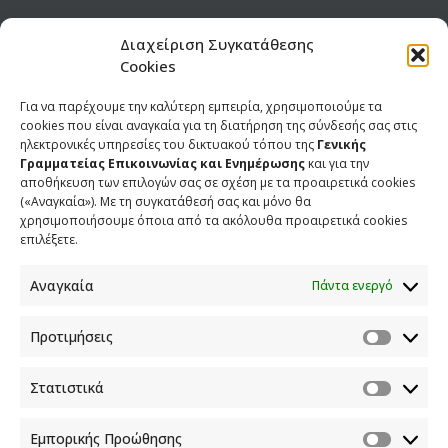
Σημεία συνέντευξης του Υφυπουργού παρά τω
Διαχείριση Συγκατάθεσης
Πρωθυπουργώ και Κυβερνητικού Εκπροσώπου, Γιάννη
Cookies
Οικονόμου, στον «ΣΚΑΪ» (28/12/2021)
28 ΔΕΚΕΜΒΡΙΟΥ 2021
Για να παρέχουμε την καλύτερη εμπειρία, χρησιμοποιούμε τα
cookies που είναι αναγκαία για τη διατήρηση της σύνδεσής σας στις
ηλεκτρονικές υπηρεσίες του δικτυακού τόπου της
Γενικής
Δήλωση Γενικού Γραμματέα Επικοινωνίας και Ενημέρωσης
Γραμματείας Επικοινωνίας και Ενημέρωσης
και για την
κ. Γιάννη Μαστρογεωργίου σχετικά με σημερινό
αποθήκευση των επιλογών σας σε σχέση με τα προαιρετικά cookies
δημοσίευμα της “Εφημερίδας των Συντακτών”
(«Αναγκαία»). Με τη συγκατάθεσή σας και μόνο θα
24 ΑΠΡΙΛΙΟΥ 2020
χρησιμοποιήσουμε όποια από τα ακόλουθα προαιρετικά cookies
επιλέξετε.
Τελετή παράδοσης-παραλαβής
Αναγκαία
Πάντα ενεργό
9 ΙΟΥΛΙΟΥ 2019
Προτιμήσεις
O Λευτέρης Κρέτσος στον ΑΝΤ1
8 ΙΟΥΛΙΟΥ 2019
Στατιστικά
O Λευτέρης Κρέτσος στο OPEN
Εμπορικής Προώθησης