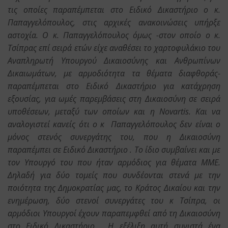
τις οποίες παραπέμπεται στο Ειδικό Δικαστήριο ο κ.
Παπαγγελόπουλος, στις αρχικές ανακοινώσεις υπήρξε
αστοχία. Ο κ. Παπαγγελόπουλος όμως -στον οποίο ο κ.
Τσίπρας επί σειρά ετών είχε αναθέσει το χαρτοφυλάκιο του
Αναπληρωτή Υπουργού Δικαιοσύνης και Ανθρωπίνων
Δικαιωμάτων, με αρμοδιότητα τα θέματα διαφθοράς-
παραπέμπεται στο Ειδικό Δικαστήριο για κατάχρηση
εξουσίας, για ωμές παρεμβάσεις στη Δικαιοσύνη σε σειρά
υποθέσεων, μεταξύ των οποίων και η Νovartis. Και να
αναλογιστεί κανείς ότι ο κ Παπαγγελόπουλος δεν είναι ο
μόνος στενός συνεργάτης του, που η Δικαιοσύνη
παραπέμπει σε Ειδικό Δικαστήριο . Το ίδιο συμβαίνει και με
τον Υπουργό του που ήταν αρμόδιος για θέματα ΜΜΕ.
Δηλαδή για δύο τομείς που συνδέονται στενά με την
ποιότητα της Δημοκρατίας μας, το Κράτος Δικαίου και την
ενημέρωση, δύο στενοί συνεργάτες του κ Τσίπρα, οι
αρμόδιοι Υπουργοί έχουν παραπεμφθεί από τη Δικαιοσύνη
στο Ειδικό Δικαστήριο. Η εξέλιξη αυτή συνιστά ένα