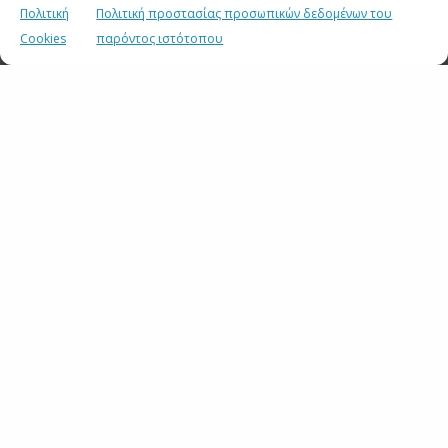
Πολιτική
Πολιτική προστασίας προσωπικών δεδομένων του
Cookies
παρόντος ιστότοπου
SHARE
TWEET
SHARE
SHARE
ΣΧΕΤΙΚΑ ΑΡΘΡΑ
Ανάρτηση του Υφυπουργού παρά τω Πρωθυπουργώ και
Κυβερνητικού Εκπροσώπου Παύλου Μαρινάκη*
2 ΑΥΓΟΥΣΤΟΥ 2026
Σημεία συνέντευξης του Υφυπουργού παρά τω
Πρωθυπουργώ και Κυβερνητικού Εκπροσώπου Παύλου
Μαρινάκη στην ιστοσελίδα typologies.gr
30 ΙΟΥΛΙΟΥ 2026