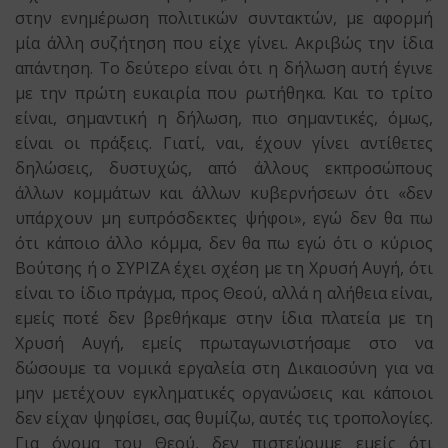
στην ενημέρωση πολιτικών συντακτών, με αφορμή
μία άλλη συζήτηση που είχε γίνει. Ακριβώς την ίδια
απάντηση. Το δεύτερο είναι ότι η δήλωση αυτή έγινε
με την πρώτη ευκαιρία που ρωτήθηκα. Και το τρίτο
είναι, σημαντική η δήλωση, πιο σημαντικές, όμως,
είναι οι πράξεις. Γιατί, ναι, έχουν γίνει αντίθετες
δηλώσεις, δυστυχώς, από άλλους εκπροσώπους
άλλων κομμάτων και άλλων κυβερνήσεων ότι «δεν
υπάρχουν μη ευπρόσδεκτες ψήφοι», εγώ δεν θα πω
ότι κάποιο άλλο κόμμα, δεν θα πω εγώ ότι ο κύριος
Βούτσης ή ο ΣΥΡΙΖΑ έχει σχέση με τη Χρυσή Αυγή, ότι
είναι το ίδιο πράγμα, προς Θεού, αλλά η αλήθεια είναι,
εμείς ποτέ δεν βρεθήκαμε στην ίδια πλατεία με τη
Χρυσή Αυγή, εμείς πρωταγωνιστήσαμε στο να
δώσουμε τα νομικά εργαλεία στη Δικαιοσύνη για να
μην μετέχουν εγκληματικές οργανώσεις και κάποιοι
δεν είχαν ψηφίσει, σας θυμίζω, αυτές τις τροπολογίες.
Για όνομα του Θεού, δεν πιστεύουμε εμείς ότι