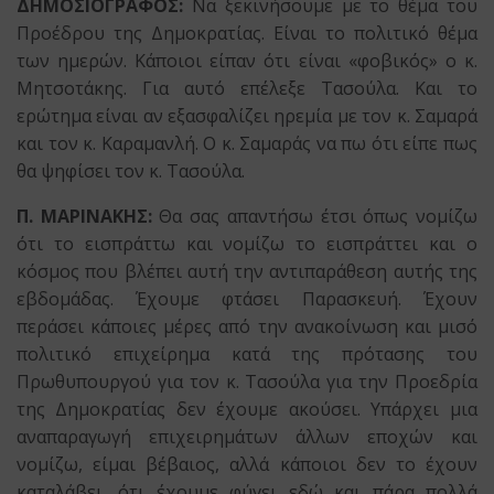
ΔΗΜΟΣΙΟΓΡΑΦΟΣ:
Να ξεκινήσουμε με το θέμα του
Προέδρου της Δημοκρατίας. Είναι το πολιτικό θέμα
των ημερών. Κάποιοι είπαν ότι είναι «φοβικός» ο κ.
Μητσοτάκης. Για αυτό επέλεξε Τασούλα. Και το
ερώτημα είναι αν εξασφαλίζει ηρεμία με τον κ. Σαμαρά
και τον κ. Καραμανλή. Ο κ. Σαμαράς να πω ότι είπε πως
θα ψηφίσει τον κ. Τασούλα.
Π. ΜΑΡΙΝΑΚΗΣ:
Θα σας απαντήσω έτσι όπως νομίζω
ότι το εισπράττω και νομίζω το εισπράττει και ο
κόσμος που βλέπει αυτή την αντιπαράθεση αυτής της
εβδομάδας. Έχουμε φτάσει Παρασκευή. Έχουν
περάσει κάποιες μέρες από την ανακοίνωση και μισό
πολιτικό επιχείρημα κατά της πρότασης του
Πρωθυπουργού για τον κ. Τασούλα για την Προεδρία
της Δημοκρατίας δεν έχουμε ακούσει. Υπάρχει μια
αναπαραγωγή επιχειρημάτων άλλων εποχών και
νομίζω, είμαι βέβαιος, αλλά κάποιοι δεν το έχουν
καταλάβει, ότι έχουμε φύγει εδώ και πάρα πολλά