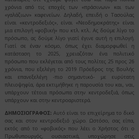
χρόνια από τις εποχές των «πράσινων» και των
«γαλάζιων» καφενείων. Δηλαδή, επειδή ο Τασούλας
είναι «κεντροδεξιός», είναι «Νεοδημοκράτης» είναι
μια επιλογή «φοβική» που κτλ. κτλ.. Ας δούμε λίγο το
πρόσωπο, ας δούμε λίγο γιατί έγινε αυτή η επιλογή.
Γιατί σε έναν κόσμο, όπως έχει διαμορφωθεί η
κατάσταση το 2025, χρειαζόταν ένα πολιτικό
πρόσωπο που εκλέγεται από τους πολίτες 25 προς 26
χρόνια, που εξελέγη το 2019 Πρόεδρος της Βουλής
και επανεξελέγη -πιο σημαντικό- με ευρύτατη
πλειοψηφία, άρα εκτιμήθηκε η παρουσία του και, ναι,
υπάρχουν τέτοια πρόσωπα στην κεντροδεξιά, όπως
υπάρχουν και στην κεντροαριστερά.
ΔΗΜΟΣΙΟΓΡΑΦΟΣ:
Αυτό είναι το επιχείρημα το δικό
σας και στον κεντροδεξιό χώρο. Ωστόσο, σας είπα,
εκτός από το «φοβικός» που λέει ο Χρήστος ότι ο
Πρωθυπουργός, ουσιαστικά, υποχώρησε στις