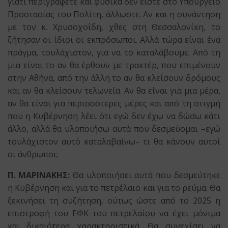
γιατί περιγράφετε και φυσικά δεν είστε στο Υπουργείο
Προστασίας του Πολίτη, άλλωστε. Αν και η συνάντηση
με τον κ. Χρυσοχοΐδη, χθες στη Θεσσαλονίκη, το
ζήτησαν οι ίδιοι οι εκπρόσωποι. Αλλά τώρα είναι ένα
πράγμα, τουλάχιστον, για να το καταλάβουμε. Από τη
μια είναι το αν θα έρθουν με τρακτέρ, που επιμένουν
στην Αθήνα, από την άλλη το αν θα κλείσουν δρόμους
και αν θα κλείσουν τελωνεία. Αν θα είναι για μια μέρα,
αν θα είναι για περισσότερες μέρες και από τη στιγμή
που η Κυβέρνηση λέει ότι εγώ δεν έχω να δώσω κάτι
άλλο, αλλά θα υλοποιήσω αυτά που δεσμεύομαι –εγώ
τουλάχιστον αυτό καταλαβαίνω– τι θα κάνουν αυτοί
οι άνθρωποι;
Π. ΜΑΡΙΝΑΚΗΣ:
Θα υλοποιήσει αυτά που δεσμεύτηκε
η Κυβέρνηση και για το πετρέλαιο και για το ρεύμα. Θα
ξεκινήσει τη συζήτηση, ούτως ώστε από το 2025 η
επιστροφή του ΕΦΚ του πετρελαίου να έχει μόνιμα
και δικαιότερα χαρακτηριστικά. Θα συνεχίσει να