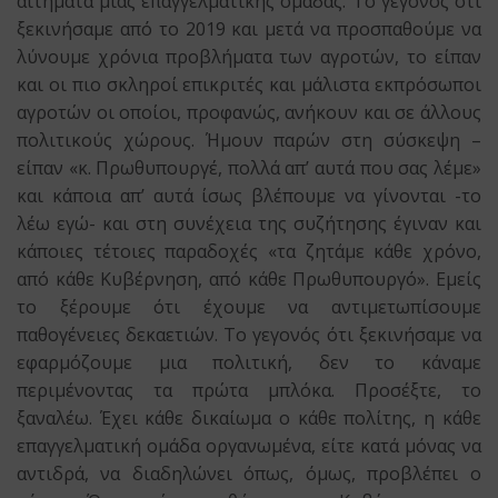
αιτήματα μιας επαγγελματικής ομάδας. Το γεγονός ότι
ξεκινήσαμε από το 2019 και μετά να προσπαθούμε να
λύνουμε χρόνια προβλήματα των αγροτών, το είπαν
και οι πιο σκληροί επικριτές και μάλιστα εκπρόσωποι
αγροτών οι οποίοι, προφανώς, ανήκουν και σε άλλους
πολιτικούς χώρους. Ήμουν παρών στη σύσκεψη –
είπαν «κ. Πρωθυπουργέ, πολλά απ’ αυτά που σας λέμε»
και κάποια απ’ αυτά ίσως βλέπουμε να γίνονται -το
λέω εγώ- και στη συνέχεια της συζήτησης έγιναν και
κάποιες τέτοιες παραδοχές «τα ζητάμε κάθε χρόνο,
από κάθε Κυβέρνηση, από κάθε Πρωθυπουργό». Εμείς
το ξέρουμε ότι έχουμε να αντιμετωπίσουμε
παθογένειες δεκαετιών. Το γεγονός ότι ξεκινήσαμε να
εφαρμόζουμε μια πολιτική, δεν το κάναμε
περιμένοντας τα πρώτα μπλόκα. Προσέξτε, το
ξαναλέω. Έχει κάθε δικαίωμα ο κάθε πολίτης, η κάθε
επαγγελματική ομάδα οργανωμένα, είτε κατά μόνας να
αντιδρά, να διαδηλώνει όπως, όμως, προβλέπει ο