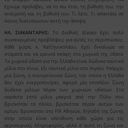
έχουμε προλάβει, να το πω έτσι, τη βύθισή του, την
ανατροπή και τη βύθισή του. Τι λέτε; Τι απαντάτε σε
όσους διατυπώνουν αυτή την άποψη;
ΗΛ. ΣΙΑΚΑΝΤΑΡΗΣ:
Το Διεθνές Δίκαιο έχει πολύ
συγκεκριμένες προβλέψεις για αυτές τις περιπτώσεις.
Κάθε χώρα, κ. Χατζηνικολάου, έχει δικαίωμα να
σταματά και να ερευνά σκάφη στα χωρικά της ύδατα.
Τα χωρικά ύδατα για την Ελλάδα είναι δώδεκα ναυτικά
μίλια στο Ιόνιο, έξι ναυτικά μίλια στο Αιγαίο. Υπάρχει
μια ζώνη, η συνορεύουσα ζώνη, την οποία η Ελλάδα
δεν έχει ενεργοποιήσει. Αφορά μία επιπλέον ζώνη
δώδεκα μιλίων πέραν των χωρικών υδάτων. Στα
σαράντα επτά μίλια μακριά από την Πύλο που
βρισκόταν το πλοίο, βρισκόταν πέραν αυτών των
ορίων. Βρισκόταν στο FIR Αθηνών, δηλαδή της ζώνης
στην οποία είναι υπεύθυνη κάθε χώρα για τις
αεροπορικές πληροφορίες, αλλά σ’ αυτή τη ζώνη και