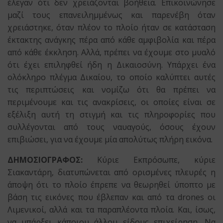
έλεγαν ότι δεν χρειάζονται βοήθεια. Επικοινώνησε
μαζί τους επανειλημμένως και παρενέβη όταν
χρειάστηκε, όταν πλέον το πλοίο ήταν σε κατάσταση
έκτακτης ανάγκης πέρα από κάθε αμφιβολία και πέρα
από κάθε έκκληση. Αλλά, πρέπει να έχουμε στο μυαλό
ότι έχει επιληφθεί ήδη η Δικαιοσύνη. Υπάρχει ένα
ολόκληρο πλέγμα Δικαίου, το οποίο καλύπτει αυτές
τις περιπτώσεις και νομίζω ότι θα πρέπει να
περιμένουμε και τις ανακρίσεις, οι οποίες είναι σε
εξέλιξη αυτή τη στιγμή και τις πληροφορίες που
συλλέγονται από τους ναυαγούς, όσους έχουν
επιβιώσει, για να έχουμε μία απολύτως πλήρη εικόνα.
ΔΗΜΟΣΙΟΓΡΑΦΟΣ:
Κύριε Εκπρόσωπε, κύριε
Σιακαντάρη, διατυπώνεται από ορισμένες πλευρές η
άποψη ότι το πλοίο έπρεπε να θεωρηθεί ύποπτο με
βάση τις εικόνες που έβλεπαν και από τα drones οι
Λιμενικοί, αλλά και τα παραπλέοντα πλοία. Και, ίσως,
να υπάρξει κάποιου άλλου είδους επιχείρηση. Να