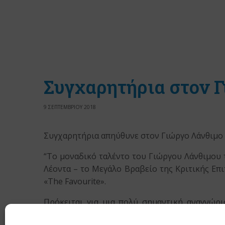
Συγχαρητήρια στον 
9 ΣΕΠΤΕΜΒΡΙΟΥ 2018
Συγχαρητήρια απηύθυνε στον Γιώργο Λάνθιμο
“Το μοναδικό ταλέντο του Γιώργου Λάνθιμου 
Λέοντα – το Μεγάλο Βραβείο της Κριτικής Επ
«The Favourite».
Πρόκειται για μια πολύ σημαντική αναγνώρι
ακολουθήσουν κι άλλες. Θεωρούμε ότι η πολιτ