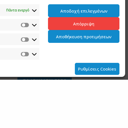
Πρωθυπουργώ και Κυβερνητικού
Εκπροσώπου Παύλου Μαρινάκη
Πάντα ενεργό
Αποδοχή επιλεγμένων
2 ΑΥΓΟΥΣΤΟΥ 2026
Απόρριψη
Ανάρτηση του Υφυπουργού παρά τω
Πρωθυπουργώ και Κυβερνητικού
Αποθήκευση προτιμήσεων
Εκπροσώπου Παύλου Μαρινάκη*
2 ΑΥΓΟΥΣΤΟΥ 2026
Σημεία συνέντευξης του Υφυπουργού παρά
τω Πρωθυπουργώ και Κυβερνητικού
Ρυθμίσεις Cookies
Εκπροσώπου στον ΠΑΡΑΠΟΛΙΤΙΚΑ FM
31 ΙΟΥΛΙΟΥ 2026
Ανακοίνωση του Υφυπουργού παρά τω
Πρωθυπουργώ και Κυβερνητικού
Εκπροσώπου Παύλου Μαρινάκη για την
συνεδρίαση του Υπουργικού Συμβουλίου
της 30ης Ιουλίου 2026
30 ΙΟΥΛΙΟΥ 2026