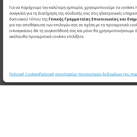
και θεσμικό περιβάλλον, ώστε οι Έλληνες 
Για να παρέχουμε την καλύτερη εμπειρία, χρησιμοποιούμε τα cookies 
προβάλλουν τη δουλειά τους. Σε αυτήν την κα
αναγκαία για τη διατήρηση της σύνδεσής σας στις ηλεκτρονικές υπηρεσ
δικτυακού τόπου της
Γενικής Γραμματείας Επικοινωνίας και Ενη
για την αποθήκευση των επιλογών σας σε σχέση με τα προαιρετικά coo
ΕΤΙΚΕΤΕΣ
THE FAVOURITE
ΑΡΓΥΡΟΣ ΛΕΟΝΤΑΣ
ΓΙΩΡΓΟΣ Λ
(«Αναγκαία»). Με τη συγκατάθεσή σας και μόνο θα χρησιμοποιήσουμε 
ακόλουθα προαιρετικά cookies επιλέξετε.
SHARE
TWEET
Πολιτική Cookies
Πολιτική προστασίας προσωπικών δεδομένων του πα