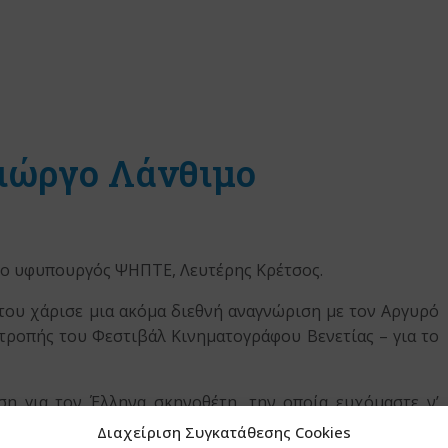
Γιώργο Λάνθιμο
 ο υφυπουργός ΨΗΠΤΕ, Λευτέρης Κρέτσος.
του χάρισε μια ακόμα διεθνή αναγνώριση με τον Αργυρό
ιτροπής του Φεστιβάλ Κινηματογράφου Βενετίας – για το
ση για τον Έλληνα σκηνοθέτη, την οποία ευχόμαστε ν’
εία έχει χρέος να διαμορφώσει τις κατάλληλες συνθήκες
Διαχείριση Συγκατάθεσης Cookies