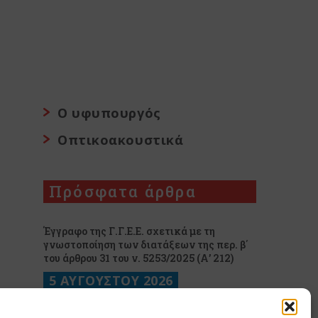
Ο υφυπουργός
Οπτικοακουστικά
Πρόσφατα άρθρα
Έγγραφο της Γ.Γ.Ε.Ε. σχετικά με τη
γνωστοποίηση των διατάξεων της περ. β΄
του άρθρου 31 του ν. 5253/2025 (Α’ 212)
5 ΑΥΓΟΥΣΤΟΥ 2026
Ανάρτηση του Υφυπουργού παρά τω