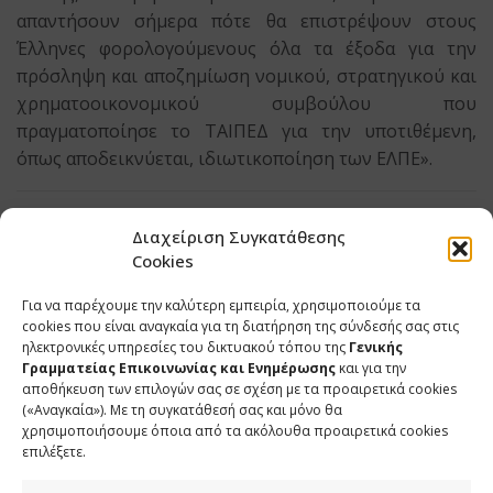
απαντήσουν σήμερα πότε θα επιστρέψουν στους
Έλληνες φορολογούμενους όλα τα έξοδα για την
πρόσληψη και αποζημίωση νομικού, στρατηγικού και
χρηματοοικονομικού συμβούλου που
πραγματοποίησε το ΤΑΙΠΕΔ για την υποτιθέμενη,
όπως αποδεικνύεται, ιδιωτικοποίηση των ΕΛΠΕ».
ΕΤΙΚΕΤΕΣ
ΕΛΠΕ
ΚΥΒΕΡΝΗΤΙΚΟΣ ΕΚΠΡΟΣΩΠΟΣ
ΣΤΕΛΙΟΣ ΠΕΤΣΑΣ
Διαχείριση Συγκατάθεσης
ΣΥΡΙΖΑ
ΥΔΡΟΓΟΝΑΝΘΡΑΚΕΣ
Cookies
Για να παρέχουμε την καλύτερη εμπειρία, χρησιμοποιούμε τα
cookies που είναι αναγκαία για τη διατήρηση της σύνδεσής σας στις
ηλεκτρονικές υπηρεσίες του δικτυακού τόπου της
Γενικής
SHARE
TWEET
SHARE
Γραμματείας Επικοινωνίας και Ενημέρωσης
και για την
αποθήκευση των επιλογών σας σε σχέση με τα προαιρετικά cookies
(«Αναγκαία»). Με τη συγκατάθεσή σας και μόνο θα
SHARE
χρησιμοποιήσουμε όποια από τα ακόλουθα προαιρετικά cookies
επιλέξετε.