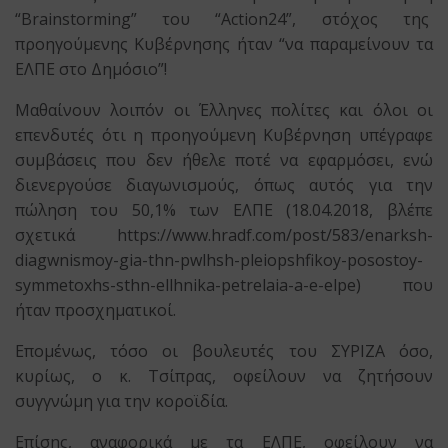
“Brainstorming” του “Action24”, στόχος της
προηγούμενης Κυβέρνησης ήταν “να παραμείνουν τα
ΕΛΠΕ στο Δημόσιο”!
Μαθαίνουν λοιπόν οι Έλληνες πολίτες και όλοι οι
επενδυτές ότι η προηγούμενη Κυβέρνηση υπέγραφε
συμβάσεις που δεν ήθελε ποτέ να εφαρμόσει, ενώ
διενεργούσε διαγωνισμούς, όπως αυτός για την
πώληση του 50,1% των ΕΛΠΕ (18.04.2018, βλέπε
σχετικά https://www.hradf.com/post/583/enarksh-
diagwnismoy-gia-thn-pwlhsh-pleiopshfikoy-posostoy-
symmetoxhs-sthn-ellhnika-petrelaia-a-e-elpe) που
ήταν προσχηματικοί.
Επομένως, τόσο οι βουλευτές του ΣΥΡΙΖΑ όσο,
κυρίως, ο κ. Τσίπρας, οφείλουν να ζητήσουν
συγγνώμη για την κοροϊδία.
Επίσης, αναφορικά με τα ΕΛΠΕ, οφείλουν να