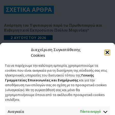
ΣΧΕΤΙΚΑ ΑΡΘΡΑ
Ανάρτηση του Υφυπουργού παρά τω Πρωθυπουργώ και
Κυβερνητικού Εκπροσώπου Παύλου Μαρινάκη*
2 ΑΥΓΟΥΣΤΟΥ 2026
Διαχείριση Συγκατάθεσης
Σημεία συνέντευξης του Υφυπουργού παρά τω
Πρωθυπουργώ και Κυβερνητικού Εκπροσώπου Παύλου
Cookies
Μαρινάκη στην ιστοσελίδα typologies.gr
Για να παρέχουμε την καλύτερη εμπειρία, χρησιμοποιούμε τα
30 ΙΟΥΛΙΟΥ 2026
cookies που είναι αναγκαία για τη διατήρηση της σύνδεσής σας στις
ηλεκτρονικές υπηρεσίες του δικτυακού τόπου της
Γενικής
Σημεία συνέντευξης του Υφυπουργού παρά τω
Γραμματείας Επικοινωνίας και Ενημέρωσης
και για την
Πρωθυπουργώ και Κυβερνητικού Εκπροσώπου Παύλου
αποθήκευση των επιλογών σας σε σχέση με τα προαιρετικά cookies
Μαρινάκη στo klik.gr
(«Αναγκαία»). Με τη συγκατάθεσή σας και μόνο θα
χρησιμοποιήσουμε όποια από τα ακόλουθα προαιρετικά cookies
4 ΙΟΥΛΙΟΥ 2026
επιλέξετε.
Ανακοίνωση του Υφυπουργού παρά τω Πρωθυπουργώ και
Αναγκαία
Πάντα ενεργό
Κυβερνητικού Εκπροσώπου Παύλου Μαρινάκη για την