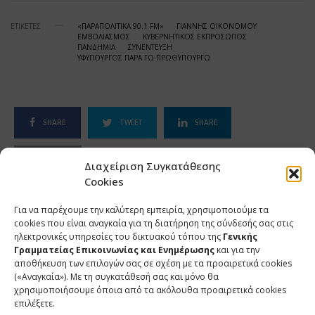
ΕΤΙΚΕΤΕΣ
«ΠΑΡΑΠΟΛΙΤΙΚΑ 90.1 FM»
ΓΙΑΝΝΗΣ ΟΙΚΟΝΟΜΟΥ
ΕΜΒΟΛΙΑΣΜΟΣ
ΚΥΒΕΡΝΗΤΙΚΟΣ ΕΚΠΡΟΣΩΠΟΣ
ΠΑΝΔΗΜΙΑ
ΣΥΝΕΝΤΕΥΞΗ
ΥΦΥΠΟΥΡΓΟΣ ΠΑΡΑ ΤΩ ΠΡΩΘΥΠΟΥΡΓΩ
SHARE
TWEET
SHARE
SHARE
Διαχείριση Συγκατάθεσης
Cookies
Για να παρέχουμε την καλύτερη εμπειρία, χρησιμοποιούμε τα
cookies που είναι αναγκαία για τη διατήρηση της σύνδεσής σας στις
ΣΧΕΤΙΚΑ ΑΡΘΡΑ
ηλεκτρονικές υπηρεσίες του δικτυακού τόπου της
Γενικής
Γραμματείας Επικοινωνίας και Ενημέρωσης
και για την
αποθήκευση των επιλογών σας σε σχέση με τα προαιρετικά cookies
Ανάρτηση του Υφυπουργού παρά τω Πρωθυπουργώ και
(«Αναγκαία»). Με τη συγκατάθεσή σας και μόνο θα
Κυβερνητικού Εκπροσώπου Παύλου Μαρινάκη*
χρησιμοποιήσουμε όποια από τα ακόλουθα προαιρετικά cookies
επιλέξετε.
2 ΑΥΓΟΥΣΤΟΥ 2026