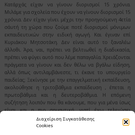
Κατ΄αρχάς είχαν να γίνουν διορισμοί 15 χρόνια.
Μιλάμε για σχολεία που έχουν να γίνουν διορισμοί 15
χρόνια. Δεν είχαν γίνει μέχρι την προηγούμενη 4ετία
σ΄αυτή τη χώρα που ζούμε ποτέ διορισμοί μόνιμων
εκπαιδευτικών στην ειδική αγωγή. Και έγιναν επί
Κυριάκου Μητσοτάκη. Δεν είναι αυτό το ξαναλέω
άλλοθι. Άρα, ναι, πρέπει να βελτιωθεί η διαδικασία,
πρέπει να φύγει αυτό που λέμε παπαγαλία. Χρειάζονται
πράγματα να γίνουν και δεν θέλω να βγάλω είδηση,
αλλά όπως αντιλαμβάνεστε, τι έκανε το υπουργείο
παιδείας; Ξεκίνησε με την επαγγελματική εκπαίδευση,
ακολούθησε η τριτοβάθμια εκπαίδευση , έπεται η
πρωτοβάθμια και η δευτεροβάθμια. Η επόμενη
συζήτηση λοιπόν που θα κάνουμε, που για μένα ίσως
είναι και η πιο σημαντική, γιατί έχω τελειώσει
δημόσιο σχολείο. Σε αυτή λοιπόν τη συζήτηση, η δική
Διαχείριση Συγκατάθεσης
μου άποψη είναι ότι ναι, πρέπει να δούμε το θέμα των
Cookies
Πανελληνίων, όχι όμως σε καμία περίπτωση να