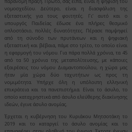
παράνομη πράξη. Πρώτο, σας είπα, είναι η ψήφιση του
νομοσχεδίου. Δεύτερο, είναι η διασφάλιση της
εξεταστικής για τους φοιτητές. Γι’ αυτό και ο
υπουργός Παιδείας έδωσε ένα πλήρες θεσμικό
οπλοστάσιο, πολλές δυνατότητες. Πέρασε παμψηφεί
από τη σύνοδο των πρυτάνεων και η ψηφιακή
εξεταστική και βέβαια, πάμε στο τρίτο, το οποίο είναι
η εφαρμογή του νόμου. Για πάρα πολλά χρόνια, τα 45
από τα 50 χρόνια της μεταπολίτευσης, με κάποιες
εξαιρέσεις του νόμου Διαμαντοπούλου, η χώρα μας
ήταν μία χώρα δύο ταχυτήτων ως προς τη
νομιμότητα. Υπήρχε όλη η υπόλοιπη ελληνική
επικράτεια και τα πανεπιστήμια. Είναι το άσυλο, το
οποίο καταχρηστικά από άσυλο ελεύθερης διακίνησης
ιδεών, έγινε άσυλο ανομίας.
Έρχεται η κυβέρνηση του Κυριάκου Μητσοτάκη το
2019 και το καταργεί το άσυλο ανομίας και το
επαναφέρει στην αληθινή του έννοια. Έκτοτε έγιναν