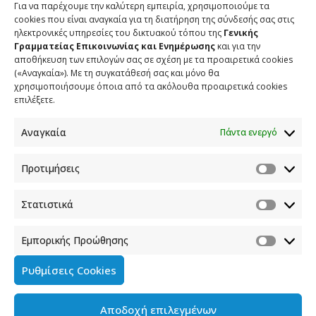
Για να παρέχουμε την καλύτερη εμπειρία, χρησιμοποιούμε τα
γκρεμίσουμε ένα κεκτημένο που είναι οι Πανελλήνιες
cookies που είναι αναγκαία για τη διατήρηση της σύνδεσής σας στις
και σε καμία περίπτωση να μην τις καταργήσουμε.
ηλεκτρονικές υπηρεσίες του δικτυακού τόπου της
Γενικής
Γραμματείας Επικοινωνίας και Ενημέρωσης
και για την
αποθήκευση των επιλογών σας σε σχέση με τα προαιρετικά cookies
(«Αναγκαία»). Με τη συγκατάθεσή σας και μόνο θα
Για τη δήλωση του Αρχηγού του ΣΥΡΙΖΑ Στέφανου
χρησιμοποιήσουμε όποια από τα ακόλουθα προαιρετικά cookies
επιλέξετε.
Κασσελάκη και τη στάση των Ευρωβουλευτών της
αντιπολίτευσης στο Ευρωπαϊκό Κοινοβούλιο
Αναγκαία
Πάντα ενεργό
εναντίον των συμφερόντων της χώρας
Προτιμήσεις
Είναι άλλο ένα πολιτικό παιχνίδι της ευρωπαϊκής
αριστεράς, με τα υπόλοιπα κόμματα της ευρύτερης
αριστεράς και της κεντροαριστεράς . Απ΄ ό,τι φαίνεται
Στατιστικά
τα κόμματα τα οποία συνέπραξαν, είχαν μια
πλειοψηφία στο ευρωκοινοβούλιο. Είναι ένα ακόμα
Εμπορικής Προώθησης
πολιτικό παιχνίδι κατά του Ευρωπαϊκού Λαϊκού
Ρυθμίσεις Cookies
Κόμματος και του ισχυρότερου κόμματος στο
Ευρωπαϊκό Λαϊκό Κόμμα, της ΝΔ. Είναι ένα παιχνίδι
Αποδοχή επιλεγμένων
για να κοντύνει η επιτυχία, όχι ενός κόμματος ενός