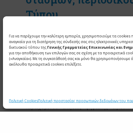
Τύπου
11 ΜΑΪΟΥ 2024
Για να παρέχουμε την καλύτερη εμπειρία, χρησιμοποιούμε τα cookies 
αναγκαία για τη διατήρηση της σύνδεσής σας στις ηλεκτρονικές υπηρεσ
Πρόγραμμα χρηματοδότησης για την οικο
δικτυακού τόπου της
Γενικής Γραμματείας Επικοινωνίας και Ενη
πανελλήνιας κυκλοφορίας και περι
για την αποθήκευση των επιλογών σας σε σχέση με τα προαιρετικά coo
περιεχομένου περιφερειακής εμβέλει
(«Αναγκαία»). Με τη συγκατάθεσή σας και μόνο θα χρησιμοποιήσουμε 
ακόλουθα προαιρετικά cookies επιλέξετε.
ραδιοφωνικών σταθμών, περιοδικού τύπου
2022
Το πρόγραμμα χρηματοδότησης απευθύνεται σ
ιδιωτικές επιχειρήσεις έκδοσης περιοδικού τύπ
ιδιωτικούς ραδιοφωνικούς σταθμούς, v.
Πολιτική Cookies
Πολιτική προστασίας προσωπικών δεδομένων του πα
περιεχομένου επίγειας ψηφιακής τηλεοπτ
εμβέλειας.
Η αίτηση δύναται να υποβληθεί μέσω ηλεκτρ