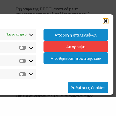
Έγγραφο της Γ.Γ.Ε.Ε. σχετικά με τη
γνωστοποίηση των διατάξεων της περ. β΄
του άρθρου 31 του ν. 5253/2025 (Α’ 212)
5 ΑΥΓΟΥΣΤΟΥ 2026
Πάντα ενεργό
Αποδοχή επιλεγμένων
Ανάρτηση του Υφυπουργού παρά τω
Πρωθυπουργώ και Κυβερνητικού
Απόρριψη
Εκπροσώπου Παύλου Μαρινάκη
2 ΑΥΓΟΥΣΤΟΥ 2026
Αποθήκευση προτιμήσεων
Ανάρτηση του Υφυπουργού παρά τω
Πρωθυπουργώ και Κυβερνητικού
Εκπροσώπου Παύλου Μαρινάκη*
2 ΑΥΓΟΥΣΤΟΥ 2026
Ρυθμίσεις Cookies
Σημεία συνέντευξης του Υφυπουργού παρά
τω Πρωθυπουργώ και Κυβερνητικού
Εκπροσώπου στον ΠΑΡΑΠΟΛΙΤΙΚΑ FM
31 ΙΟΥΛΙΟΥ 2026