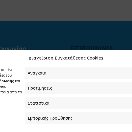
ΕΠΙΚΟΙΝΩΝΙΑ
Διαχείριση Συγκατάθεσης Cookies
Φραγκούδη 11 & Αλεξάνδρο
Πάντου
που είναι
Καλλιθέα, 176 71 Αθήνα
Αναγκαία
ίες του
μέρωσης
και
210 90 98 000
kies
Προτιμήσεις
info.media@media.gov.gr
όποια από τα
Στατιστικά
Εμπορικής Προώθησης