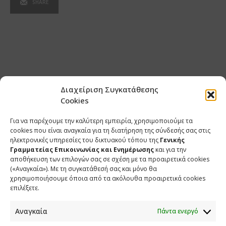
SHARE
Διαχείριση Συγκατάθεσης
Cookies
Για να παρέχουμε την καλύτερη εμπειρία, χρησιμοποιούμε τα
cookies που είναι αναγκαία για τη διατήρηση της σύνδεσής σας στις
ηλεκτρονικές υπηρεσίες του δικτυακού τόπου της
Γενικής
Γραμματείας Επικοινωνίας και Ενημέρωσης
και για την
αποθήκευση των επιλογών σας σε σχέση με τα προαιρετικά cookies
(«Αναγκαία»). Με τη συγκατάθεσή σας και μόνο θα
ΕΠΙΚΟΙΝΩΝΙΑ
χρησιμοποιήσουμε όποια από τα ακόλουθα προαιρετικά cookies
επιλέξετε.
Φραγκούδη 11 & Αλεξάνδρου Πάντου
Καλλιθέα, 176 71 Αθήνα
Αναγκαία
Πάντα ενεργό
210 90 98 000