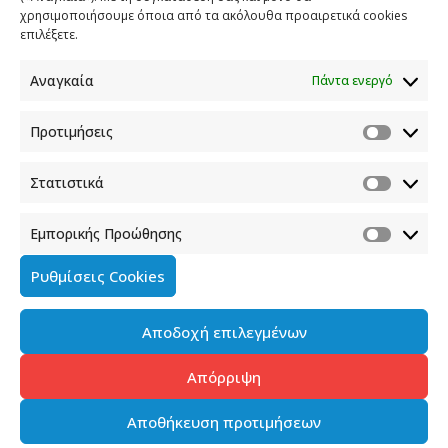
9 ΙΟΥΛΙΟΥ 2019
χρησιμοποιήσουμε όποια από τα ακόλουθα προαιρετικά cookies
επιλέξετε.
O Λευτέρης Κρέτσος στον ΑΝΤ1
Αναγκαία
Πάντα ενεργό
8 ΙΟΥΛΙΟΥ 2019
Προτιμήσεις
O Λευτέρης Κρέτσος στο OPEN
7 ΙΟΥΛΙΟΥ 2019
Στατιστικά
Ο Λευτέρης Κρέτσος στον Alpha Radio 88.6
Εμπορικής Προώθησης
5 ΙΟΥΛΙΟΥ 2019
Ρυθμίσεις Cookies
Αποδοχή επιλεγμένων
Απόρριψη
Αποθήκευση προτιμήσεων