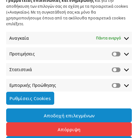
Γραμματείας Επικοινωνίας και Ενημέρωσης
και για την
αποθήκευση των επιλογών σας σε σχέση με τα προαιρετικά cookies
(«Αναγκαία»). Με τη συγκατάθεσή σας και μόνο θα
ΕΠΙΚΟΙΝΩΝΙΑ
χρησιμοποιήσουμε όποια από τα ακόλουθα προαιρετικά cookies
επιλέξετε.
Φραγκούδη 11 & Αλεξάνδρου Πάντου
Καλλιθέα, 176 71 Αθήνα
Αναγκαία
Πάντα ενεργό
210 90 98 000
info.media@media.gov.gr
Προτιμήσεις
Στατιστικά
Εμπορικής Προώθησης
Πολιτική Cookies
Ρυθμίσεις Cookies
Όροι χρήσης
Αποδοχή επιλεγμένων
Πολιτική προστασίας προσωπικών δεδομένων του
παρόντος ιστότοπου
Απόρριψη
Διαχείρηση συγκατάθεσης