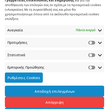
Γραμματείας Επικοινωνίας και Ενημέρωσης
και για την
αποθήκευση των επιλογών σας σε σχέση με τα προαιρετικά cookies
(«Αναγκαία»). Με τη συγκατάθεσή σας και μόνο θα
ΕΠΙΚΟΙΝΩΝΙΑ
χρησιμοποιήσουμε όποια από τα ακόλουθα προαιρετικά cookies
επιλέξετε.
Φραγκούδη 11 & Αλεξάνδρου Πάντου
Καλλιθέα, 176 71 Αθήνα
Αναγκαία
Πάντα ενεργό
210 90 98 000
info.media@media.gov.gr
Προτιμήσεις
Στατιστικά
Εμπορικής Προώθησης
Πολιτική Cookies
Ρυθμίσεις Cookies
Όροι χρήσης
Αποδοχή επιλεγμένων
Πολιτική προστασίας προσωπικών δεδομένων του
παρόντος ιστότοπου
Απόρριψη
Διαχείρηση συγκατάθεσης