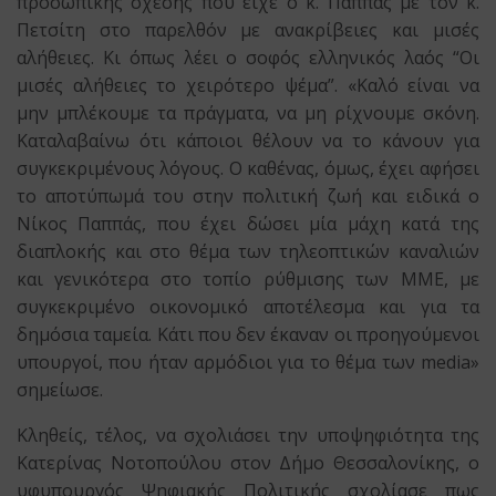
προσωπικής σχέσης που είχε ο κ. Παππάς με τον κ.
Πετσίτη στο παρελθόν με ανακρίβειες και μισές
αλήθειες. Κι όπως λέει ο σοφός ελληνικός λαός “Οι
μισές αλήθειες το χειρότερο ψέμα”. «Καλό είναι να
μην μπλέκουμε τα πράγματα, να μη ρίχνουμε σκόνη.
Καταλαβαίνω ότι κάποιοι θέλουν να το κάνουν για
συγκεκριμένους λόγους. Ο καθένας, όμως, έχει αφήσει
το αποτύπωμά του στην πολιτική ζωή και ειδικά ο
Νίκος Παππάς, που έχει δώσει μία μάχη κατά της
διαπλοκής και στο θέμα των τηλεοπτικών καναλιών
και γενικότερα στο τοπίο ρύθμισης των ΜΜΕ, με
συγκεκριμένο οικονομικό αποτέλεσμα και για τα
δημόσια ταμεία. Κάτι που δεν έκαναν οι προηγούμενοι
υπουργοί, που ήταν αρμόδιοι για το θέμα των media»
σημείωσε.
Κληθείς, τέλος, να σχολιάσει την υποψηφιότητα της
Κατερίνας Νοτοπούλου στον Δήμο Θεσσαλονίκης, ο
υφυπουργός Ψηφιακής Πολιτικής σχολίασε πως