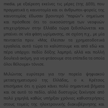
media, με εξαίρεση εκείνες τις μέρες (της ΔΕΘ), που
πραγματικά η καινοτομία και οι άνθρωπoι-φορείς της
καινοτομίας έδωσαν βροντερό “παρών”» σημείωσε
και πρόσθεσε ότι το οικοσύστημα των νεοφυών
επιχειρήσεων στην Ελλάδα τώρα ξεδιπλώνεται και
μπαίνει σε νέα φάση ωρίμανσης, σε σχέση π.χ., με μία
πενταετία πριν. «Μας έλειπαν τα χρηματοδοτικά
εργαλεία, αυτό τώρα το καλύπτουμε και από εδώ και
πέρα υπάρχει πεδίο δόξης λαμπρό, αλλά και πολλή
δουλειά ακόμη, για να φτάσουμε στα επίπεδα τα οποία
όλοι θέλουμε» τόνισε.
Μιλώντας ευρύτερα για την πορεία ψηφιακού
μετασχηματισμού της Ελλάδας, ο κ. Κρέτσος
επισήμανε ότι η χώρα κάνει πολύ σημαντικά βήματα
και σε αυτό το πεδίο, αλλά δυστυχώς ξεκίνησε από
πολύ χαμηλά, καθώς υπήρξαν χρόνιες καθυστερήσεις
στους τομείς της ηλεκτρονικής διακυβέρνησης και