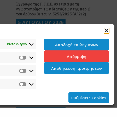
Έγγραφο της Γ.Γ.Ε.Ε. σχετικά με τη
γνωστοποίηση των διατάξεων της περ. β΄
του άρθρου 31 του ν. 5253/2025 (Α’ 212)
5 ΑΥΓΟΥΣΤΟΥ 2026
Ανάρτηση του Υφυπουργού παρά τω
Πρωθυπουργώ και Κυβερνητικού
Εκπροσώπου Παύλου Μαρινάκη
Πάντα ενεργό
Αποδοχή επιλεγμένων
2 ΑΥΓΟΥΣΤΟΥ 2026
Απόρριψη
Ανάρτηση του Υφυπουργού παρά τω
Πρωθυπουργώ και Κυβερνητικού
Αποθήκευση προτιμήσεων
Εκπροσώπου Παύλου Μαρινάκη*
2 ΑΥΓΟΥΣΤΟΥ 2026
Σημεία συνέντευξης του Υφυπουργού παρά
τω Πρωθυπουργώ και Κυβερνητικού
Ρυθμίσεις Cookies
Εκπροσώπου στον ΠΑΡΑΠΟΛΙΤΙΚΑ FM
31 ΙΟΥΛΙΟΥ 2026