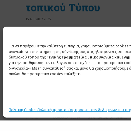
τοπικού Τύπου
15 ΑΠΡΙΛΙΟΥ 2025
Δείτε την 3η τροποποίηση – συμπλήρωση
εδώ
Για να παρέχουμε την καλύτερη εμπειρία, χρησιμοποιούμε τα cookies 
Δείτε την 2
η τροποποίηση – συμπλήρωση της υπό
αναγκαία για τη διατήρηση της σύνδεσής σας στις ηλεκτρονικές υπηρεσ
δικτυακού τόπου της
Γενικής Γραμματείας Επικοινωνίας και Ενη
Δείτε
εδώ
την υπ’ αριθμ. Ε/5400/23.12.2024 
για την αποθήκευση των επιλογών σας σε σχέση με τα προαιρετικά coo
ΓΓΕΕ με θέμα: “Καταχώριση εφημερίδων 
(«Αναγκαία»). Με τη συγκατάθεσή σας και μόνο θα χρησιμοποιήσουμε 
Υπομητρώο περιφερειακού και τοπικού Τύπου το
ακόλουθα προαιρετικά cookies επιλέξετε.
Πολιτική Cookies
Πολιτική προστασίας προσωπικών δεδομένων του πα
ΕΤΙΚΕΤΕΣ
Ε/5400/23.12.2024
ΠΕΡΙΦΕΡΕΙΑΚΟΣ ΚΑΙ ΤΟΠΙΚΟΣ Τ