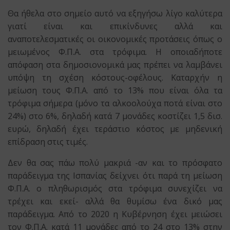
Θα ήθελα στο σημείο αυτό να εξηγήσω λίγο καλύτερα
γιατί είναι και επικίνδυνες αλλά και
αναποτελεσματικές οι οικονομικές προτάσεις όπως ο
μειωμένος Φ.Π.Α. στα τρόφιμα. Η οποιαδήποτε
απόφαση στα δημοσιονομικά μας πρέπει να λαμβάνει
υπόψη τη σχέση κόστους-οφέλους. Καταρχήν η
μείωση τους Φ.Π.Α. από το 13% που είναι όλα τα
τρόφιμα σήμερα (μόνο τα αλκοολούχα ποτά είναι στο
24%) στο 6%, δηλαδή κατά 7 μονάδες κοστίζει 1,5 δισ.
ευρώ, δηλαδή έχει τεράστιο κόστος με μηδενική
επίδραση στις τιμές.
Δεν θα σας πάω πολύ μακριά -αν και το πρόσφατο
παράδειγμα της Ισπανίας δείχνει ότι παρά τη μείωση
Φ.Π.Α. ο πληθωρισμός στα τρόφιμα συνεχίζει να
τρέχει και εκεί- αλλά θα θυμίσω ένα δικό μας
παράδειγμα. Από το 2020 η Κυβέρνηση έχει μειώσει
τον Φ.Π.Α. κατά 11 μονάδες από το 24 στο 13% στην