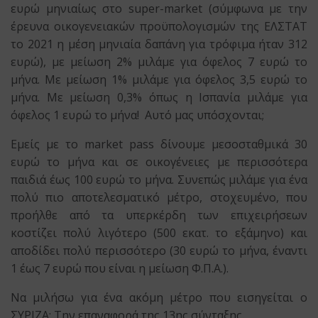
ευρώ μηνιαίως στο super-market (σύμφωνα με την
έρευνα οικογενειακών προϋπολογισμών της ΕΛΣΤΑΤ
το 2021 η μέση μηνιαία δαπάνη για τρόφιμα ήταν 312
ευρώ), με μείωση 2% μιλάμε για όφελος 7 ευρώ το
μήνα. Με μείωση 1% μιλάμε για όφελος 3,5 ευρώ το
μήνα. Με μείωση 0,3% όπως η Ισπανία μιλάμε για
όφελος 1 ευρώ το μήνα! Αυτό μας υπόσχονται;
Εμείς με το market pass δίνουμε μεσοσταθμικά 30
ευρώ το μήνα και σε οικογένειες με περισσότερα
παιδιά έως 100 ευρώ το μήνα. Συνεπώς μιλάμε για ένα
πολύ πιο αποτελεσματικό μέτρο, στοχευμένο, που
προήλθε από τα υπερκέρδη των επιχειρήσεων
κοστίζει πολύ λιγότερο (500 εκατ. το εξάμηνο) και
αποδίδει πολύ περισσότερο (30 ευρώ το μήνα, έναντι
1 έως 7 ευρώ που είναι η μείωση Φ.Π.Α.).
Να μιλήσω για ένα ακόμη μέτρο που εισηγείται ο
ΣΥΡΙΖΑ: Την επαναφορά της 13ης σύνταξης.