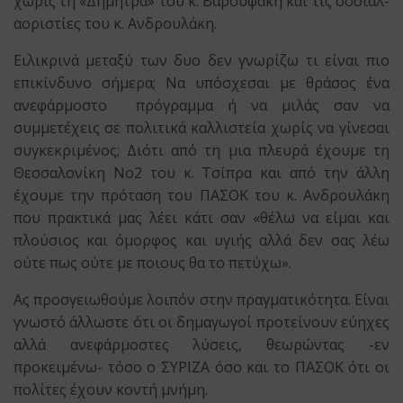
χωρίς τη «Δήμητρα» του κ. Βαρουφάκη και τις σοσιαλ-
αοριστίες του κ. Ανδρουλάκη.
Ειλικρινά μεταξύ των δυο δεν γνωρίζω τι είναι πιο
επικίνδυνο σήμερα; Να υπόσχεσαι με θράσος ένα
ανεφάρμοστο πρόγραμμα ή να μιλάς σαν να
συμμετέχεις σε πολιτικά καλλιστεία χωρίς να γίνεσαι
συγκεκριμένος; Διότι από τη μια πλευρά έχουμε τη
Θεσσαλονίκη Νο2 του κ. Τσίπρα και από την άλλη
έχουμε την πρόταση του ΠΑΣΟΚ του κ. Ανδρουλάκη
που πρακτικά μας λέει κάτι σαν «θέλω να είμαι και
πλούσιος και όμορφος και υγιής αλλά δεν σας λέω
ούτε πως ούτε με ποιους θα το πετύχω».
Ας προσγειωθούμε λοιπόν στην πραγματικότητα. Είναι
γνωστό άλλωστε ότι οι δημαγωγοί προτείνουν εύηχες
αλλά ανεφάρμοστες λύσεις, θεωρώντας -εν
προκειμένω- τόσο ο ΣΥΡΙΖΑ όσο και το ΠΑΣΟΚ ότι οι
πολίτες έχουν κοντή μνήμη.