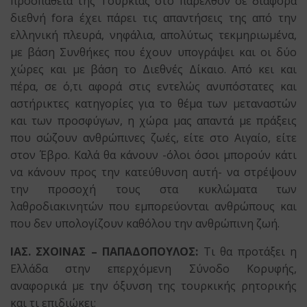
προσπάθεια της Τουρκίας στο παρελθόν σε διάφορα
διεθνή fora έχει πάρει τις απαντήσεις της από την
ελληνική πλευρά, νηφάλια, απολύτως τεκμηριωμένα,
με βάση Συνθήκες που έχουν υπογράψει και οι δύο
χώρες και με βάση το Διεθνές Δίκαιο. Από κει και
πέρα, σε ό,τι αφορά στις εντελώς ανυπόστατες και
αστήρικτες κατηγορίες για το θέμα των μεταναστών
και των προσφύγων, η χώρα μας απαντά με πράξεις
που σώζουν ανθρώπινες ζωές, είτε στο Αιγαίο, είτε
στον Έβρο. Καλά θα κάνουν -όλοι όσοι μπορούν κάτι
να κάνουν προς την κατεύθυνση αυτή- να στρέψουν
την προσοχή τους στα κυκλώματα των
λαθροδιακινητών που εμπορεύονται ανθρώπους και
που δεν υπολογίζουν καθόλου την ανθρώπινη ζωή.
ΙΑΣ. ΣΧΟΙΝΑΣ – ΠΑΠΑΔΟΠΟΥΛΟΣ:
Τι θα προτάξει η
Ελλάδα στην επερχόμενη Σύνοδο Κορυφής,
αναφορικά με την όξυνση της τουρκικής ρητορικής
και τι επιδιώκει;