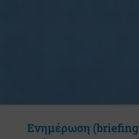
Eνημέρωση (briefin