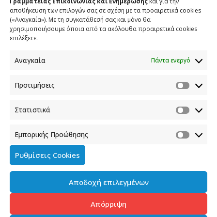
Γραμματείας Επικοινωνίας και Ενημέρωσης
και για την
αποθήκευση των επιλογών σας σε σχέση με τα προαιρετικά cookies
(«Αναγκαία»). Με τη συγκατάθεσή σας και μόνο θα
ΕΠΙΚΟΙΝΩΝΙΑ
χρησιμοποιήσουμε όποια από τα ακόλουθα προαιρετικά cookies
επιλέξετε.
Φραγκούδη 11 & Αλεξάνδρου Πάντου
Καλλιθέα, 176 71 Αθήνα
Αναγκαία
Πάντα ενεργό
210 90 98 000
info.media@media.gov.gr
Προτιμήσεις
Στατιστικά
Εμπορικής Προώθησης
Πολιτική Cookies
Ρυθμίσεις Cookies
Όροι χρήσης
Αποδοχή επιλεγμένων
Πολιτική προστασίας προσωπικών δεδομένων του
παρόντος ιστότοπου
Απόρριψη
Διαχείρηση συγκατάθεσης