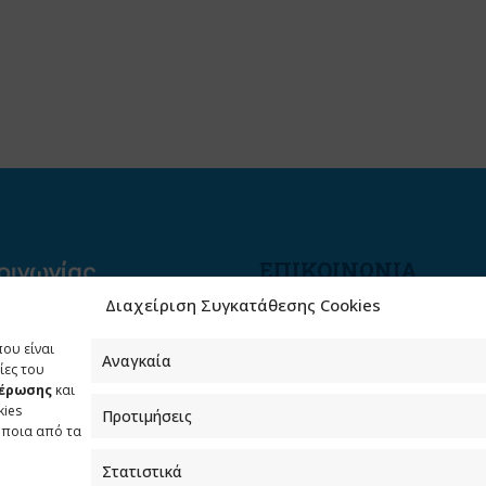
ΕΠΙΚΟΙΝΩΝΙΑ
Διαχείριση Συγκατάθεσης Cookies
Φραγκούδη 11 & Αλεξάνδρο
Πάντου
που είναι
Καλλιθέα, 176 71 Αθήνα
Αναγκαία
ίες του
μέρωσης
και
210 90 98 000
kies
Προτιμήσεις
info.media@media.gov.gr
όποια από τα
Στατιστικά