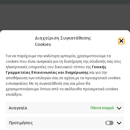
Διαχείριση Συγκατάθεσης
Cookies
Για να παρέχουμε την καλύτερη εμπειρία, χρησιμοποιούμε τα
cookies που είναι αναγκαία για τη διατήρηση της σύνδεσής σας στις
ηλεκτρονικές υπηρεσίες του δικτυακού τόπου της
Γενικής
Γραμματείας Επικοινωνίας και Ενημέρωσης
και για την
αποθήκευση των επιλογών σας σε σχέση με τα προαιρετικά cookies
(«Αναγκαία»). Με τη συγκατάθεσή σας και μόνο θα
ΕΠΙΚΟΙΝΩΝΙΑ
χρησιμοποιήσουμε όποια από τα ακόλουθα προαιρετικά cookies
επιλέξετε.
Φραγκούδη 11 & Αλεξάνδρου Πάντου
Καλλιθέα, 176 71 Αθήνα
Αναγκαία
Πάντα ενεργό
210 90 98 000
info.media@media.gov.gr
Προτιμήσεις