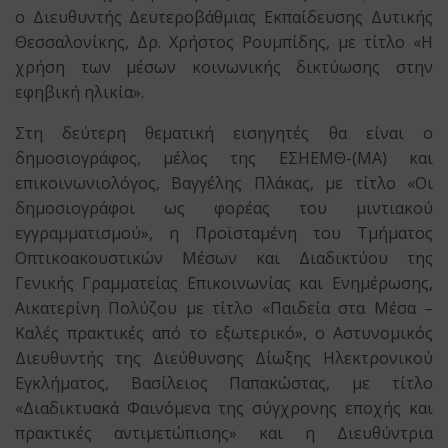
ο Διευθυντής Δευτεροβάθμιας Εκπαίδευσης Δυτικής
Θεσσαλονίκης, Δρ. Χρήστος Ρουμπίδης, με τίτλο «Η
χρήση των μέσων κοινωνικής δικτύωσης στην
εφηβική ηλικία».
Στη δεύτερη θεματική εισηγητές θα είναι ο
δημοσιογράφος, μέλος της ΕΣΗΕΜΘ-(ΜΑ) και
επικοινωνιολόγος, Βαγγέλης Πλάκας, με τίτλο «Οι
δημοσιογράφοι ως φορέας του μιντιακού
εγγραμματισμού», η Προϊσταμένη του Τμήματος
Οπτικοακουστικών Μέσων και Διαδικτύου της
Γενικής Γραμματείας Επικοινωνίας και Ενημέρωσης,
Αικατερίνη Πολύζου με τίτλο «Παιδεία στα Μέσα –
Καλές πρακτικές από το εξωτερικό», ο Αστυνομικός
Διευθυντής της Διεύθυνσης Δίωξης Ηλεκτρονικού
Εγκλήματος, Βασίλειος Παπακώστας, με τίτλο
«Διαδικτυακά Φαινόμενα της σύγχρονης εποχής και
πρακτικές αντιμετώπισης» και η Διευθύντρια