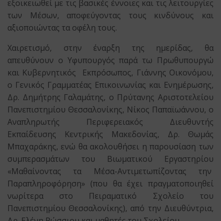
εξοικειωθεί με τις βασικές έννοιες και τις λειτουργίες
των Μέσων, αποφεύγοντας τους κινδύνους και
αξιοποιώντας τα οφέλη τους.
Χαιρετισμό, στην έναρξη της ημερίδας, θα
απευθύνουν ο Υφυπουργός παρά τω Πρωθυπουργώ
και Κυβερνητικός Εκπρόσωπος, Γιάννης Οικονόμου,
ο Γενικός Γραμματέας Επικοινωνίας και Ενημέρωσης,
Δρ. Δημήτρης Γαλαμάτης, ο Πρύτανης Αριστοτελείου
Πανεπιστημίου Θεσσαλονίκης, Νίκος Παπαϊωάννου, ο
Αναπληρωτής Περιφερειακός Διευθυντής
Εκπαίδευσης Κεντρικής Μακεδονίας, Δρ. Θωμάς
Μπαχαράκης, ενώ θα ακολουθήσει η παρουσίαση των
συμπερασμάτων του Βιωματικού Εργαστηρίου
«Μαθαίνοντας τα Μέσα-Αντιμετωπίζοντας την
Παραπληροφόρηση» (που θα έχει πραγματοποιηθεί
νωρίτερα στο Πειραματικό Σχολείο του
Πανεπιστημίου Θεσσαλονίκης), από την Διευθύντρια,
Δρ. Ελένη Ρώσσιου και μαθητές του Σχολείου.