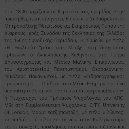
Στις 18:00 αρχίζουν οι θεματικές της ημερίδας. Στην
πρώτη θεματική εισηγητές θα είναι ο Σεβασμιώτατος
Μητροπολίτης Φθιώτιδoς και Εκπρόσωπος Τύπου της
Διαρκούς Ιεράς Συνόδου της Εκκλησίας της Ελλάδος
της 166ης Συνοδικής Περιόδου, κ. Συμεών με τίτλο
«Η Εκκλησία “μέσα στα Μέσ@” στη διαχείριση
κρίσεων», ο Αναπληρωτής Καθηγητής στο Τμήμα
Δημοσιογραφίας και Μέσων Μαζικής Επικοινωνίας
του Αριστοτελείου Πανεπιστημίου Θεσσαλονίκης,
Νικόλαος Παναγιώτου, με τίτλο «Ειδησεογραφικός
Γραμματισμός – Παιδεία στα Μέσα Ενημέρωσης: ένα
απαραίτητο βήμα για την τυπική/άτυπη εκπαίδευση»,
η Πτυχιούχος του Τμήματος Ψυχολογίας του ΑΠΘ,
MSc στη Συμβουλευτική Ψυχολογία, CITY, University
Of London, Μαρία Χατζηπανταζή, με τίτλο «”Ζώντας”
τα παιδιά, οι έφηβοι και οι νέοι στον Κυβερνοχώρο
και οι συνεχείς προκλήσεις που αντιμετωπίζουν» και