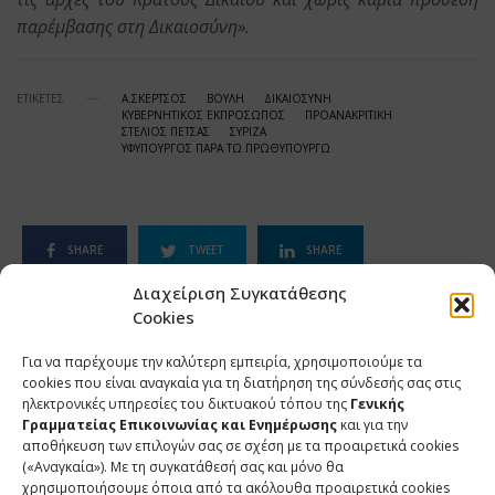
παρέμβασης στη Δικαιοσύνη».
ΕΤΙΚΕΤΕΣ
Α.ΣΚΕΡΤΣΟΣ
ΒΟΥΛΗ
ΔΙΚΑΙΟΣΥΝΗ
ΚΥΒΕΡΝΗΤΙΚΟΣ ΕΚΠΡΟΣΩΠΟΣ
ΠΡΟΑΝΑΚΡΙΤΙΚΗ
ΣΤΕΛΙΟΣ ΠΕΤΣΑΣ
ΣΥΡΙΖΑ
ΥΦΥΠΟΥΡΓΟΣ ΠΑΡΑ ΤΩ ΠΡΩΘΥΠΟΥΡΓΩ
SHARE
TWEET
SHARE
Διαχείριση Συγκατάθεσης
SHARE
Cookies
Για να παρέχουμε την καλύτερη εμπειρία, χρησιμοποιούμε τα
cookies που είναι αναγκαία για τη διατήρηση της σύνδεσής σας στις
ηλεκτρονικές υπηρεσίες του δικτυακού τόπου της
Γενικής
ΣΧΕΤΙΚΑ ΑΡΘΡΑ
Γραμματείας Επικοινωνίας και Ενημέρωσης
και για την
αποθήκευση των επιλογών σας σε σχέση με τα προαιρετικά cookies
(«Αναγκαία»). Με τη συγκατάθεσή σας και μόνο θα
χρησιμοποιήσουμε όποια από τα ακόλουθα προαιρετικά cookies
Ανάρτηση του Υφυπουργού παρά τω Πρωθυπουργώ και