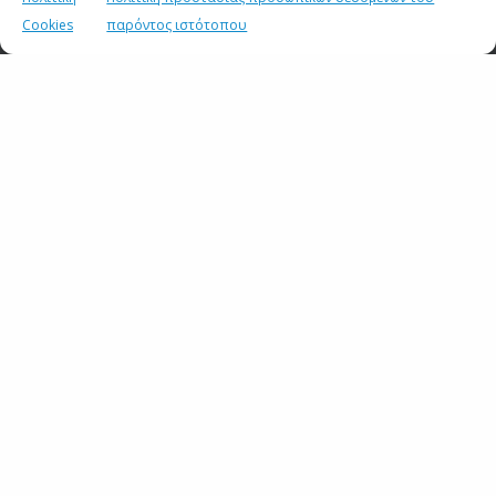
Cookies
21 ΙΟΥΛΙΟΥ 2026
παρόντος ιστότοπου
Ενημέρωση πολιτικών συντακτών και ανταποκριτών
ξένου Τύπου
20 ΙΟΥΛΙΟΥ 2026