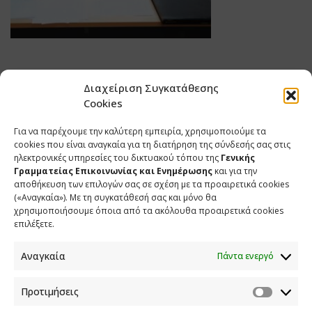
Διαχείριση Συγκατάθεσης
Cookies
Για να παρέχουμε την καλύτερη εμπειρία, χρησιμοποιούμε τα
cookies που είναι αναγκαία για τη διατήρηση της σύνδεσής σας στις
ηλεκτρονικές υπηρεσίες του δικτυακού τόπου της
Γενικής
Γραμματείας Επικοινωνίας και Ενημέρωσης
και για την
αποθήκευση των επιλογών σας σε σχέση με τα προαιρετικά cookies
(«Αναγκαία»). Με τη συγκατάθεσή σας και μόνο θα
ΕΠΙΚΟΙΝΩΝΙΑ
χρησιμοποιήσουμε όποια από τα ακόλουθα προαιρετικά cookies
επιλέξετε.
Φραγκούδη 11 & Αλεξάνδρου Πάντου
Καλλιθέα, 176 71 Αθήνα
Αναγκαία
Πάντα ενεργό
210 90 98 000
info.media@media.gov.gr
Προτιμήσεις