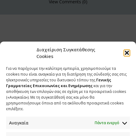
View Comments (0)
Διαχείριση Συγκατάθεσης
Cookies
Για να παρέχουμε την καλύτερη εμπειρία, χρησιμοποιούμε τα
cookies που είναι αναγκαία για τη διατήρηση της σύνδεσής σας στις
ηλεκτρονικές υπηρεσίες του δικτυακού τόπου της
Γενικής
Γραμματείας Επικοινωνίας και Ενημέρωσης
και για την
αποθήκευση των επιλογών σας σε σχέση με τα προαιρετικά cookies
(«Αναγκαία»). Με τη συγκατάθεσή σας και μόνο θα
ΕΠΙΚΟΙΝΩΝΙΑ
χρησιμοποιήσουμε όποια από τα ακόλουθα προαιρετικά cookies
επιλέξετε.
Φραγκούδη 11 & Αλεξάνδρου Πάντου
Καλλιθέα, 176 71 Αθήνα
Αναγκαία
Πάντα ενεργό
210 90 98 000