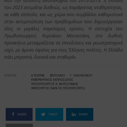
Από την απόλυτη ανυποληψία του 2015-2019, η Ελλάδα
του 2023 εκτιμάται διεθνώς, ως παράγοντας σταθερότητας,
σε κάθε επίπεδο, και ως χώρα που συμβάλλει καθοριστικά
στην αντιμετώπιση των προβλημάτων που δημιούργησαν
όλες οι μεγάλες παγκόσμιες κρίσεις. Η επιτυχία του
Πρωθυπουργού, Κυριάκου Μητσοτάκη, στο διεθνές
προσκήνιο μεταφράζεται σε επενδύσεις και γεωστρατηγική
ισχύ, με άμεσο όφελος για τους Έλληνες πολίτες. Η Ελλάδα
πάει μπροστά, δυνατά και σταθερά».
ΕΤΙΚΕΤΕΣ
Α.ΤΣΙΠΡΑΣ
ΒΕΡΟΛΙΝΟ
Γ. ΟΙΚΟΝΟΜΟΥ
ΚΥΒΕΡΝΗΤΙΚΟΣ ΕΚΠΡΟΣΩΠΟΣ
ΠΡΩΘΥΠΟΥΡΓΟΣ Κ. ΜΗΤΣΟΤΑΚΗΣ
ΥΦΥΠΟΥΡΓΟΣ ΠΑΡΑ ΤΩ ΠΡΩΘΥΠΟΥΡΓΩ
SHARE
TWEET
SHARE