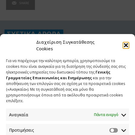
SHARE
ΣΧΕΤΙΚΑ ΑΡΘΡΑ
Διαχείριση Συγκατάθεσης
Cookies
Ανάρτηση του Υφυπουργού παρά τω Πρωθυπουργώ και
Κυβερνητικού Εκπροσώπου Παύλου Μαρινάκη*
Για να παρέχουμε την καλύτερη εμπειρία, χρησιμοποιούμε τα
cookies που είναι αναγκαία για τη διατήρηση της σύνδεσής σας στις
2 ΑΥΓΟΥΣΤΟΥ 2026
ηλεκτρονικές υπηρεσίες του δικτυακού τόπου της
Γενικής
Γραμματείας Επικοινωνίας και Ενημέρωσης
και για την
Σημεία συνέντευξης του Υφυπουργού παρά τω
αποθήκευση των επιλογών σας σε σχέση με τα προαιρετικά cookies
Πρωθυπουργώ και Κυβερνητικού Εκπροσώπου Παύλου
(«Αναγκαία»). Με τη συγκατάθεσή σας και μόνο θα
Μαρινάκη στην ιστοσελίδα typologies.gr
χρησιμοποιήσουμε όποια από τα ακόλουθα προαιρετικά cookies
επιλέξετε.
30 ΙΟΥΛΙΟΥ 2026
Αναγκαία
Πάντα ενεργό
Συνέντευξη του Υφυπουργού παρά τω Πρωθυπουργώ και
Κυβερνητικού Εκπροσώπου Παύλου Μαρινάκη στην
εφημερίδα Real News
Προτιμήσεις