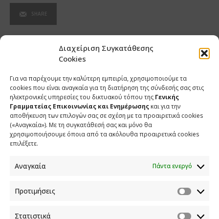
SHARE
Διαχείριση Συγκατάθεσης
Cookies
ΣΧΕΤΙΚΑ ΑΡΘΡΑ
Για να παρέχουμε την καλύτερη εμπειρία, χρησιμοποιούμε τα
cookies που είναι αναγκαία για τη διατήρηση της σύνδεσής σας στις
Ανάρτηση του Υφυπουργού παρά τω Πρωθυπουργώ και
ηλεκτρονικές υπηρεσίες του δικτυακού τόπου της
Γενικής
Κυβερνητικού Εκπροσώπου Παύλου Μαρινάκη*
Γραμματείας Επικοινωνίας και Ενημέρωσης
και για την
αποθήκευση των επιλογών σας σε σχέση με τα προαιρετικά cookies
2 ΑΥΓΟΥΣΤΟΥ 2026
(«Αναγκαία»). Με τη συγκατάθεσή σας και μόνο θα
χρησιμοποιήσουμε όποια από τα ακόλουθα προαιρετικά cookies
Σημεία συνέντευξης του Υφυπουργού παρά τω
επιλέξετε.
Πρωθυπουργώ και Κυβερνητικού Εκπροσώπου Παύλου
Μαρινάκη στην ιστοσελίδα typologies.gr
Αναγκαία
Πάντα ενεργό
30 ΙΟΥΛΙΟΥ 2026
Προτιμήσεις
Σημεία συνέντευξης του Υφυπουργού παρά τω
Πρωθυπουργώ και Κυβερνητικού Εκπροσώπου Παύλου στην
Στατιστικά
εκπομπή ΣΗΜΕΡΑ στον ΣΚΑΙ