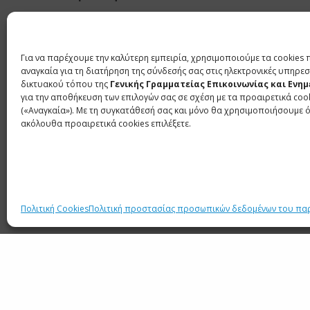
Συνεδρίασε, υπό τον Πρωθυπουργό Κυριά
Για να παρέχουμε την καλύτερη εμπειρία, χρησιμοποιούμε τα cookies 
Ασφάλειας (ΚΥΣΕΑ).
αναγκαία για τη διατήρηση της σύνδεσής σας στις ηλεκτρονικές υπηρεσ
δικτυακού τόπου της
Γενικής Γραμματείας Επικοινωνίας και Ενη
Κατά τη διάρκεια της συνεδρίασης ο Υπουργό
για την αποθήκευση των επιλογών σας σε σχέση με τα προαιρετικά coo
(«Αναγκαία»). Με τη συγκατάθεσή σας και μόνο θα χρησιμοποιήσουμε 
τις τελευταίες διεθνείς και περιφερειακές εξελί
ακόλουθα προαιρετικά cookies επιλέξετε.
Επίσης, ο Υπουργός Εθνικής Άμυνας Νίκος Δ
Δυνάμεων και για την εξάσκηση δικαιώματος π
Τέλος, ο Υπουργός Μεταναστευτικής Πολιτ
Μεταναστευτικό.
Πολιτική Cookies
Πολιτική προστασίας προσωπικών δεδομένων του πα
ΕΤΙΚΕΤΕΣ
ΓΙΩΡΓΟΣ ΓΕΡΑΠΕΤΡΙΤΗΣ
ΔΙΕΘΝΕΙΣ ΕΞΕΛΙΞΕΙΣ
ΕΞ
ΜΕΤΑΝΑΣΤΕΥΤΙΚΟ
ΝΙΚΟΣ ΔΕΝΔΙΑΣ
ΠΑΥΛΟΣ ΜΑΡ