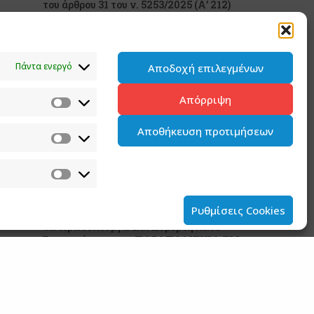
του άρθρου 31 του ν. 5253/2025 (Α’ 212)
5 ΑΥΓΟΥΣΤΟΥ 2026
Ανάρτηση του Υφυπουργού παρά τω
Πάντα ενεργό
Αποδοχή επιλεγμένων
Πρωθυπουργώ και Κυβερνητικού
Εκπροσώπου Παύλου Μαρινάκη
Απόρριψη
2 ΑΥΓΟΥΣΤΟΥ 2026
Αποθήκευση προτιμήσεων
Ανάρτηση του Υφυπουργού παρά τω
Πρωθυπουργώ και Κυβερνητικού
Εκπροσώπου Παύλου Μαρινάκη*
2 ΑΥΓΟΥΣΤΟΥ 2026
Ρυθμίσεις Cookies
Σημεία συνέντευξης του Υφυπουργού παρά
τω Πρωθυπουργώ και Κυβερνητικού
Εκπροσώπου στον ΠΑΡΑΠΟΛΙΤΙΚΑ FM
31 ΙΟΥΛΙΟΥ 2026
Ανακοίνωση του Υφυπουργού παρά τω
Πρωθυπουργώ και Κυβερνητικού