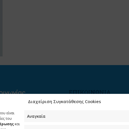
ΕΠΙΚΟΙΝΩΝΙΑ
Διαχείριση Συγκατάθεσης Cookies
Φραγκούδη 11 & Αλεξάνδρο
Πάντου
που είναι
Καλλιθέα, 176 71 Αθήνα
Αναγκαία
ίες του
μέρωσης
και
210 90 98 000