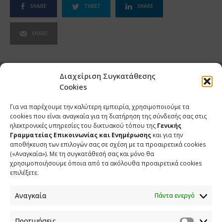
SHARE
TWEET
SHARE
SHARE
Διαχείριση Συγκατάθεσης
ΣΧΕΤΙΚΑ ΑΡΘΡΑ
Cookies
Για να παρέχουμε την καλύτερη εμπειρία, χρησιμοποιούμε τα
Ανάρτηση του Υφυπουργού παρά τω Πρωθυπουργώ και
cookies που είναι αναγκαία για τη διατήρηση της σύνδεσής σας στις
Κυβερνητικού Εκπροσώπου Παύλου Μαρινάκη*
ηλεκτρονικές υπηρεσίες του δικτυακού τόπου της
Γενικής
Γραμματείας Επικοινωνίας και Ενημέρωσης
και για την
2 ΑΥΓΟΥΣΤΟΥ 2026
αποθήκευση των επιλογών σας σε σχέση με τα προαιρετικά cookies
(«Αναγκαία»). Με τη συγκατάθεσή σας και μόνο θα
Σημεία συνέντευξης του Υφυπουργού παρά τω
χρησιμοποιήσουμε όποια από τα ακόλουθα προαιρετικά cookies
Πρωθυπουργώ και Κυβερνητικού Εκπροσώπου Παύλου
επιλέξετε.
Μαρινάκη στην ιστοσελίδα typologies.gr
Αναγκαία
Πάντα ενεργό
30 ΙΟΥΛΙΟΥ 2026
Σημεία συνέντευξης του Υφυπουργού παρά τω
Προτιμήσεις