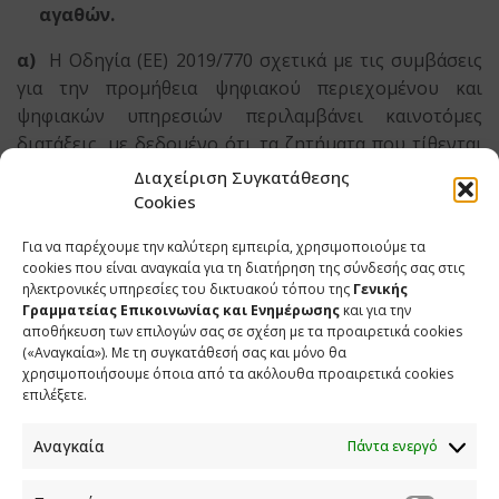
αγαθών.
α)
Η Οδηγία (ΕΕ) 2019/770 σχετικά με τις συμβάσεις
για την προμήθεια ψηφιακού περιεχομένου και
ψηφιακών υπηρεσιών περιλαμβάνει καινοτόμες
διατάξεις, με δεδομένο ότι τα ζητήματα που τίθενται
από αυτήν δεν είχαν ρυθμιστεί έως τώρα στο εθνικό
Διαχείριση Συγκατάθεσης
δίκαιο. Οι διατάξεις που ενσωματώνουν την Οδηγία
Cookies
2019/770:
Για να παρέχουμε την καλύτερη εμπειρία, χρησιμοποιούμε τα
cookies που είναι αναγκαία για τη διατήρηση της σύνδεσής σας στις
-Ισχύουν σε κάθε σύμβαση, ανεξάρτητα από το αν ο
ηλεκτρονικές υπηρεσίες του δικτυακού τόπου της
Γενικής
λήπτης του ψηφιακού περιεχομένου είναι
Γραμματείας Επικοινωνίας και Ενημέρωσης
και για την
καταναλωτής ή όχι. Ωστόσο, αποτελούν αναγκαστικό
αποθήκευση των επιλογών σας σε σχέση με τα προαιρετικά cookies
(«Αναγκαία»). Με τη συγκατάθεσή σας και μόνο θα
δίκαιο μόνο σε περίπτωση λήπτη καταναλωτή.
χρησιμοποιήσουμε όποια από τα ακόλουθα προαιρετικά cookies
επιλέξετε.
-Εφαρμόζονται τόσο όταν καταβάλλεται τίμημα για το
ψηφιακό περιεχόμενο-ψηφιακές υπηρεσίες, όσο και
Αναγκαία
Πάντα ενεργό
όταν αντί για τίμημα παρέχονται προσωπικά
δεδομένα.