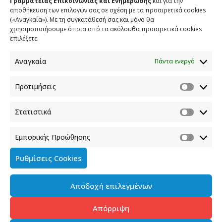
Γραμματείας Επικοινωνίας και Ενημέρωσης
και για την
αποθήκευση των επιλογών σας σε σχέση με τα προαιρετικά cookies
(«Αναγκαία»). Με τη συγκατάθεσή σας και μόνο θα
ΕΠΙΚΟΙΝΩΝΙΑ
χρησιμοποιήσουμε όποια από τα ακόλουθα προαιρετικά cookies
επιλέξετε.
Φραγκούδη 11 & Αλεξάνδρου Πάντου
Καλλιθέα, 176 71 Αθήνα
Αναγκαία
Πάντα ενεργό
210 90 98 000
info.media@media.gov.gr
Προτιμήσεις
Στατιστικά
Εμπορικής Προώθησης
Πολιτική Cookies
Ρυθμίσεις Cookies
Όροι χρήσης
Αποδοχή επιλεγμένων
Πολιτική προστασίας προσωπικών δεδομένων του
παρόντος ιστότοπου
Απόρριψη
Διαχείρηση συγκατάθεσης