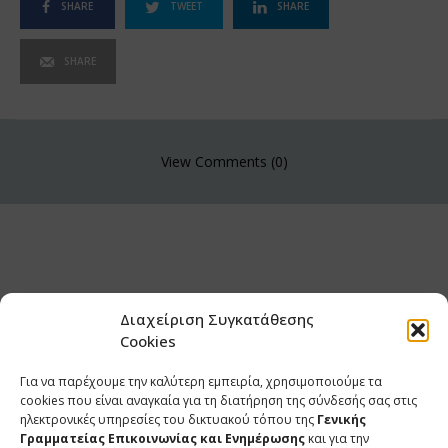
SHARE
TWEET
SHARE
SHARE
View Comments (0)
Διαχείριση Συγκατάθεσης
Cookies
Για να παρέχουμε την καλύτερη εμπειρία, χρησιμοποιούμε τα
cookies που είναι αναγκαία για τη διατήρηση της σύνδεσής σας στις
ηλεκτρονικές υπηρεσίες του δικτυακού τόπου της
Γενικής
Γραμματείας Επικοινωνίας και Ενημέρωσης
και για την