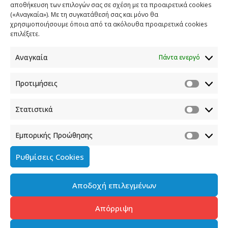
αποθήκευση των επιλογών σας σε σχέση με τα προαιρετικά cookies
(«Αναγκαία»). Με τη συγκατάθεσή σας και μόνο θα
ΕΠΙΚΟΙΝΩΝΙΑ
χρησιμοποιήσουμε όποια από τα ακόλουθα προαιρετικά cookies
επιλέξετε.
Φραγκούδη 11 & Αλεξάνδρου Πάντου
Καλλιθέα, 176 71 Αθήνα
Αναγκαία
Πάντα ενεργό
210 90 98 000
info.media@media.gov.gr
Προτιμήσεις
Στατιστικά
Εμπορικής Προώθησης
Πολιτική Cookies
Ρυθμίσεις Cookies
Όροι χρήσης
Αποδοχή επιλεγμένων
Πολιτική προστασίας προσωπικών δεδομένων του
παρόντος ιστότοπου
Απόρριψη
Διαχείρηση συγκατάθεσης