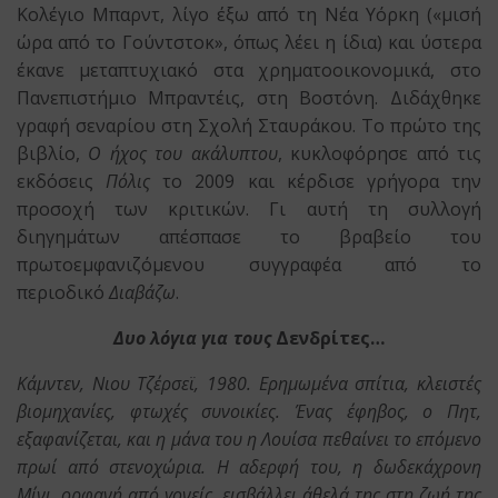
Κολέγιο Μπαρντ, λίγο έξω από τη Νέα Υόρκη («μισή
ώρα από το Γούντστοκ», όπως λέει η ίδια) και ύστερα
έκανε μεταπτυχιακό στα χρηματοοικονομικά, στο
Πανεπιστήμιο Μπραντέις, στη Βοστόνη. Διδάχθηκε
γραφή σεναρίου στη Σχολή Σταυράκου. Το πρώτο της
βιβλίο,
Ο ήχος του ακάλυπτου
, κυκλοφόρησε από τις
εκδόσεις
Πόλις
το 2009 και κέρδισε γρήγορα την
προσοχή των κριτικών. Γι αυτή τη συλλογή
διηγημάτων απέσπασε το βραβείο του
πρωτοεμφανιζόμενου συγγραφέα από το
περιοδικό
Διαβάζω
.
Δυο λόγια για τους
Δενδρίτες…
Κάμντεν, Νιου Τζέρσεϊ, 1980. Ερημωμένα σπίτια, κλειστές
βιομηχανίες, φτωχές συνοικίες. Ένας έφηβος, ο Πητ,
εξαφανίζεται, και η μάνα του η Λουίσα πεθαίνει το επόμενο
πρωί από στενοχώρια. Η αδερφή του, η δωδεκάχρονη
Μίνι, ορφανή από γονείς, εισβάλλει άθελά της στη ζωή της