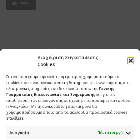
SHARE
Διαχείριση Συγκατάθεσης
Cookies
Για να παρέχουμε την καλύτερη εμπειρία, χρησιμοποιούμε τα
cookies που είναι αναγκαία για τη διατήρηση της σύνδεσής σας στις
ηλεκτρονικές υπηρεσίες του δικτυακού τόπου της
Γενικής
Γραμματείας Επικοινωνίας και Ενημέρωσης
και για την
αποθήκευση των επιλογών σας σε σχέση με τα προαιρετικά cookies
(«Αναγκαία»). Με τη συγκατάθεσή σας και μόνο θα
ΕΠΙΚΟΙΝΩΝΙΑ
χρησιμοποιήσουμε όποια από τα ακόλουθα προαιρετικά cookies
επιλέξετε.
Φραγκούδη 11 & Αλεξάνδρου Πάντου
Καλλιθέα, 176 71 Αθήνα
Αναγκαία
Πάντα ενεργό
210 90 98 000