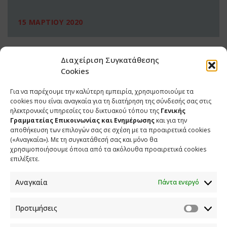
15 ΜΑΡΤΙΟΥ 2020
Διαχείριση Συγκατάθεσης
Cookies
Για να παρέχουμε την καλύτερη εμπειρία, χρησιμοποιούμε τα
cookies που είναι αναγκαία για τη διατήρηση της σύνδεσής σας στις
ηλεκτρονικές υπηρεσίες του δικτυακού τόπου της
Γενικής
Γραμματείας Επικοινωνίας και Ενημέρωσης
και για την
αποθήκευση των επιλογών σας σε σχέση με τα προαιρετικά cookies
(«Αναγκαία»). Με τη συγκατάθεσή σας και μόνο θα
ΕΠΙΚΟΙΝΩΝΙΑ
χρησιμοποιήσουμε όποια από τα ακόλουθα προαιρετικά cookies
επιλέξετε.
Φραγκούδη 11 & Αλεξάνδρου Πάντου
Καλλιθέα, 176 71 Αθήνα
Αναγκαία
Πάντα ενεργό
210 90 98 000
info.media@media.gov.gr
Προτιμήσεις