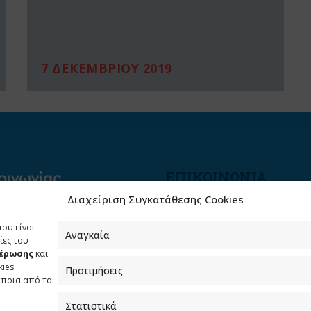
7 ΔΕΚΕΜΒΡΙΟΥ 2019
ΕΠΙΚΟΙΝΩΝΙΑ
Διαχείριση Συγκατάθεσης Cookies
Φραγκούδη 11 & Αλεξάνδρο
Πάντου
που είναι
Καλλιθέα, 176 71 Αθήνα
Αναγκαία
ίες του
μέρωσης
και
210 90 98 000
kies
Προτιμήσεις
info.media@media.gov.gr
όποια από τα
Στατιστικά