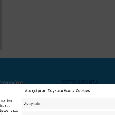
ΕΠΙΚΟΙΝΩΝΙΑ
Διαχείριση Συγκατάθεσης Cookies
Φραγκούδη 11 & Αλεξάνδρο
Πάντου
που είναι
Καλλιθέα, 176 71 Αθήνα
Αναγκαία
ίες του
μέρωσης
και
210 90 98 000