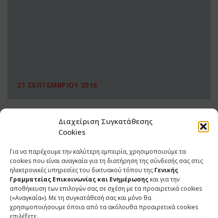
21 ΣΕΠΤΕΜΒΡΙΟΥ 2018
Διαχείριση Συγκατάθεσης
Cookies
Για να παρέχουμε την καλύτερη εμπειρία, χρησιμοποιούμε τα
cookies που είναι αναγκαία για τη διατήρηση της σύνδεσής σας στις
ηλεκτρονικές υπηρεσίες του δικτυακού τόπου της
Γενικής
Γραμματείας Επικοινωνίας και Ενημέρωσης
και για την
αποθήκευση των επιλογών σας σε σχέση με τα προαιρετικά cookies
(«Αναγκαία»). Με τη συγκατάθεσή σας και μόνο θα
ΕΠΙΚΟΙΝΩΝΙΑ
χρησιμοποιήσουμε όποια από τα ακόλουθα προαιρετικά cookies
επιλέξετε.