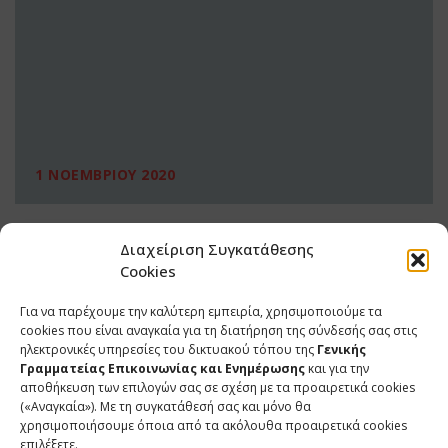
1 ΝΟΕΜΒΡΙΟΥ 2020
Διαχείριση Συγκατάθεσης
Cookies
Για να παρέχουμε την καλύτερη εμπειρία, χρησιμοποιούμε τα
cookies που είναι αναγκαία για τη διατήρηση της σύνδεσής σας στις
ηλεκτρονικές υπηρεσίες του δικτυακού τόπου της
Γενικής
Γραμματείας Επικοινωνίας και Ενημέρωσης
και για την
αποθήκευση των επιλογών σας σε σχέση με τα προαιρετικά cookies
(«Αναγκαία»). Με τη συγκατάθεσή σας και μόνο θα
ΕΠΙΚΟΙΝΩΝΙΑ
χρησιμοποιήσουμε όποια από τα ακόλουθα προαιρετικά cookies
επιλέξετε.