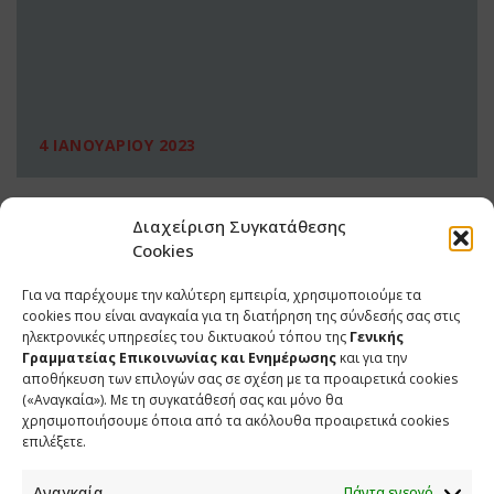
4 ΙΑΝΟΥΑΡΙΟΥ 2023
Διαχείριση Συγκατάθεσης
Cookies
Για να παρέχουμε την καλύτερη εμπειρία, χρησιμοποιούμε τα
cookies που είναι αναγκαία για τη διατήρηση της σύνδεσής σας στις
ηλεκτρονικές υπηρεσίες του δικτυακού τόπου της
Γενικής
Γραμματείας Επικοινωνίας και Ενημέρωσης
και για την
αποθήκευση των επιλογών σας σε σχέση με τα προαιρετικά cookies
(«Αναγκαία»). Με τη συγκατάθεσή σας και μόνο θα
ΕΠΙΚΟΙΝΩΝΙΑ
χρησιμοποιήσουμε όποια από τα ακόλουθα προαιρετικά cookies
επιλέξετε.
Φραγκούδη 11 & Αλεξάνδρου Πάντου
Καλλιθέα, 176 71 Αθήνα
Αναγκαία
Πάντα ενεργό