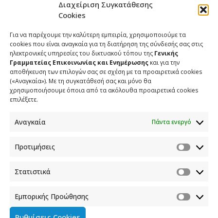
Διαχείριση Συγκατάθεσης
Cookies
Για να παρέχουμε την καλύτερη εμπειρία, χρησιμοποιούμε τα
cookies που είναι αναγκαία για τη διατήρηση της σύνδεσής σας στις
ηλεκτρονικές υπηρεσίες του δικτυακού τόπου της
Γενικής
Γραμματείας Επικοινωνίας και Ενημέρωσης
και για την
αποθήκευση των επιλογών σας σε σχέση με τα προαιρετικά cookies
(«Αναγκαία»). Με τη συγκατάθεσή σας και μόνο θα
ΕΠΙΚΟΙΝΩΝΙΑ
χρησιμοποιήσουμε όποια από τα ακόλουθα προαιρετικά cookies
επιλέξετε.
Φραγκούδη 11 & Αλεξάνδρου Πάντου
Καλλιθέα, 176 71 Αθήνα
Αναγκαία
Πάντα ενεργό
210 90 98 000
info.media@media.gov.gr
Προτιμήσεις
Στατιστικά
Εμπορικής Προώθησης
Πολιτική Cookies
Ρυθμίσεις Cookies