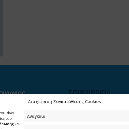
ΕΠΙΚΟΙΝΩΝΙΑ
Διαχείριση Συγκατάθεσης Cookies
Φραγκούδη 11 & Αλεξάνδρο
Πάντου
που είναι
Καλλιθέα, 176 71 Αθήνα
Αναγκαία
ίες του
μέρωσης
και
210 90 98 000