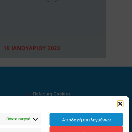
19 ΙΑΝΟΥΑΡΙΟΥ 2023
Πολιτική Cookies
Όροι χρήσης
υ
Πολιτική προστασίας
Πάντα ενεργό
Αποδοχή επιλεγμένων
προσωπικών δεδομένων του
παρόντος ιστότοπου