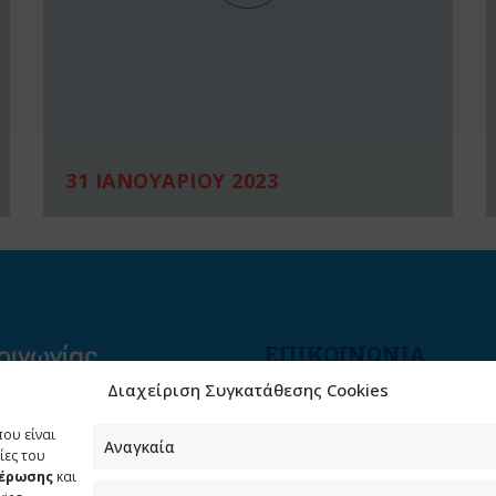
31 ΙΑΝΟΥΑΡΙΟΥ 2023
ΕΠΙΚΟΙΝΩΝΙΑ
Διαχείριση Συγκατάθεσης Cookies
Φραγκούδη 11 & Αλεξάνδρο
Πάντου
που είναι
Καλλιθέα, 176 71 Αθήνα
Αναγκαία
ίες του
μέρωσης
και
210 90 98 000