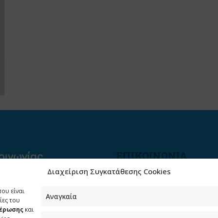
ΕΠΙΚΟΙΝΩΝΙΑ
Διαχείριση Συγκατάθεσης Cookies
Φραγκούδη 11 & Αλεξάνδρο
Πάντου
που είναι
Καλλιθέα, 176 71 Αθήνα
Αναγκαία
ίες του
μέρωσης
και
210 90 98 000